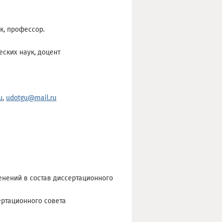
к, профессор.
ских наук, доцент
u
,
udotgu@mail.ru
енений в состав диссертационного
ертационного совета