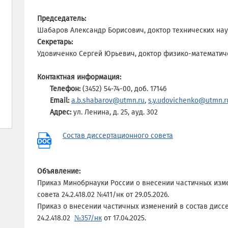
Председатель:
Шабаров Александр Борисович, доктор технических нау
Секретарь:
Удовиченко Сергей Юрьевич, доктор физико-математиче
Контактная информация:
Телефон:
(3452) 54-74-00, доб. 17146
Email:
a.b.shabarov@utmn.ru
,
s.y.udovichenko@utmn.r
Адрес:
ул. Ленина, д. 25, ауд. 302
Состав диссертационного совета
Объявление:
Приказ Минобрнауки России о внесении частичных изм
совета 24.2.418.02 №411/нк от 29.05.2026.
Приказ о внесении частичных изменений в состав дисс
24.2.418.02
№357/нк
от 17.04.2025.