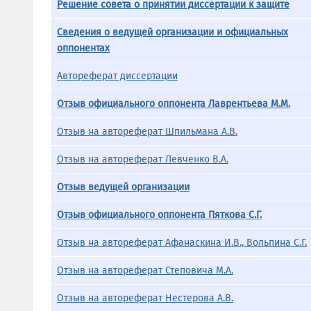
Решение совета о принятии диссертации к защите
Сведения о ведущей организации и официальных
оппонентах
Автореферат диссертации
Отзыв официального оппонента Лаврентьева М.М.
Отзыв на автореферат Шпильмана А.В.
Отзыв на автореферат Левченко В.А.
Отзыв ведущей организации
Отзыв официального оппонента Пяткова С.Г.
Отзыв на автореферат Афанаскина И.В., Вольпина С.Г.
Отзыв на автореферат Степовича М.А.
Отзыв на автореферат Нестерова А.В.